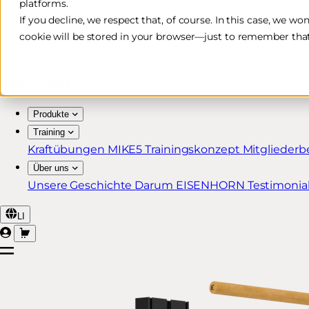
platforms.
Kostenlose & schnelle Lieferung*
If you decline, we respect that, of course. In this case, we wo
cookie will be stored in your browser—just to remember that
30 Tage Rückgaberecht
Lebenslange Garantie für MIKE5 Mitglieder
Produkte
Training
Kraftübungen
MIKE5 Trainingskonzept
Mitgliederb
Über uns
Unsere Geschichte
Darum EISENHORN
Testimonia
LI