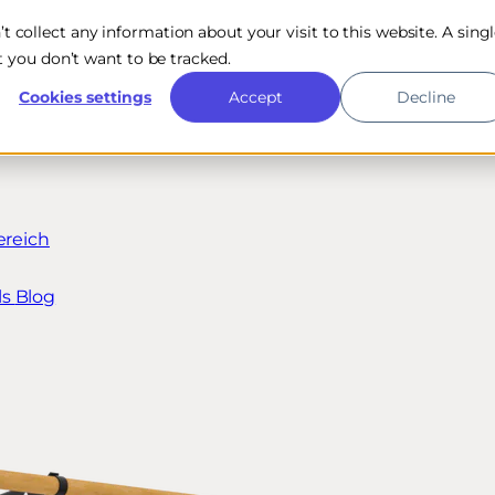
n’t collect any information about your visit to this website. A sing
 you don’t want to be tracked.
Cookies settings
Accept
Decline
ereich
ls
Blog