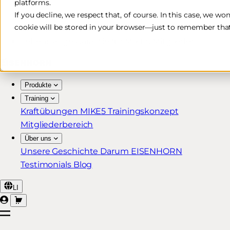
platforms.
Kostenlose & schnelle Lieferung*
If you decline, we respect that, of course. In this case, we wo
cookie will be stored in your browser—just to remember that
30 Tage Rückgaberecht
Lebenslange Garantie für MIKE5 Mitglieder
Produkte
Training
Kraftübungen
MIKE5 Trainingskonzept
Mitgliederbereich
Über uns
Unsere Geschichte
Darum EISENHORN
Testimonials
Blog
LI