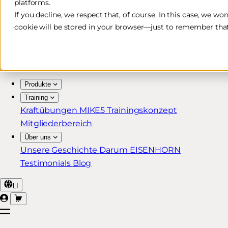
platforms.
Kostenlose & schnelle Lieferung*
If you decline, we respect that, of course. In this case, we wo
cookie will be stored in your browser—just to remember that
30 Tage Rückgaberecht
Lebenslange Garantie für MIKE5 Mitglieder
Produkte
Training
Kraftübungen
MIKE5 Trainingskonzept
Mitgliederbereich
Über uns
Unsere Geschichte
Darum EISENHORN
Testimonials
Blog
LI