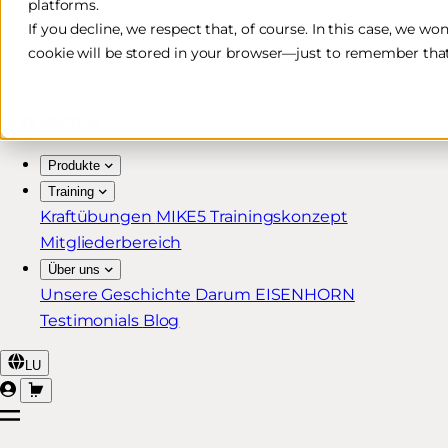
platforms.
Kostenlose & schnelle Lieferung*
If you decline, we respect that, of course. In this case, we wo
cookie will be stored in your browser—just to remember that
30 Tage Rückgaberecht
Lebenslange Garantie für MIKE5 Mitglieder
Produkte
Training
Kraftübungen
MIKE5 Trainingskonzept
Mitgliederbereich
Über uns
Unsere Geschichte
Darum EISENHORN
Testimonials
Blog
LU