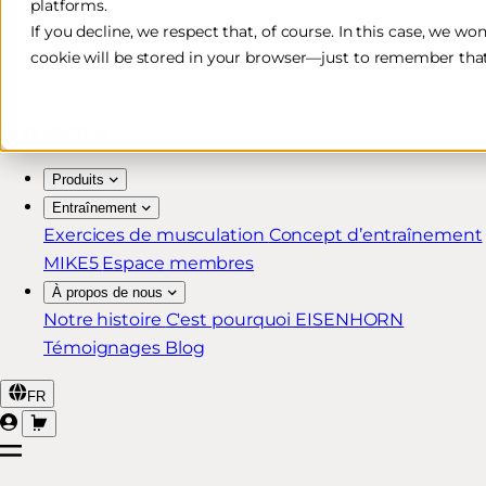
platforms.
Livraison rapide et gratuite*
If you decline, we respect that, of course. In this case, we wo
cookie will be stored in your browser—just to remember that
Retour sous 30 jours
Garantie à vie pour les membres MIKE5
Produits
Entraînement
Exercices de musculation
Concept d’entraînement
MIKE5
Espace membres
À propos de nous
Notre histoire
C'est pourquoi EISENHORN
Témoignages
Blog
FR