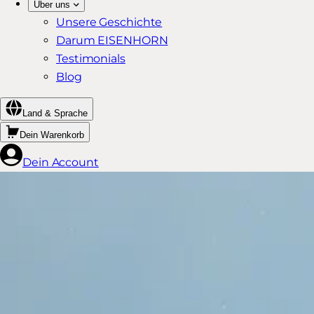
Über uns
Unsere Geschichte
Darum EISENHORN
Testimonials
Blog
Land & Sprache
Dein Warenkorb
Dein Account