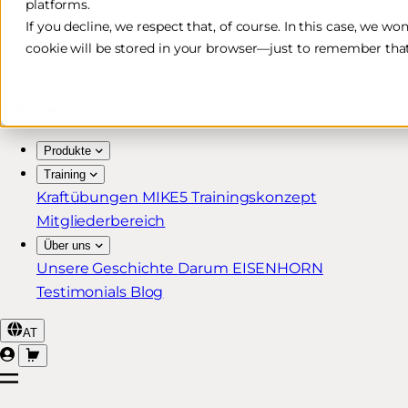
platforms.
Kostenlose & schnelle Lieferung*
If you decline, we respect that, of course. In this case, we wo
cookie will be stored in your browser—just to remember that
30 Tage Rückgaberecht
Lebenslange Garantie für MIKE5 Mitglieder
Produkte
Training
Kraftübungen
MIKE5 Trainingskonzept
Mitgliederbereich
Über uns
Unsere Geschichte
Darum EISENHORN
Testimonials
Blog
AT