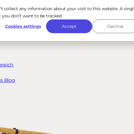
n’t collect any information about your visit to this website. A sing
 you don’t want to be tracked.
Cookies settings
Accept
Decline
ereich
ls
Blog