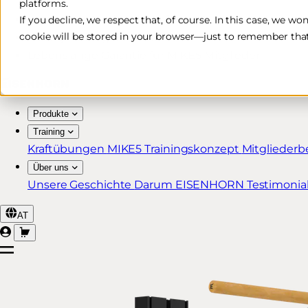
platforms.
Kostenlose & schnelle Lieferung*
If you decline, we respect that, of course. In this case, we wo
cookie will be stored in your browser—just to remember that
30 Tage Rückgaberecht
Lebenslange Garantie für MIKE5 Mitglieder
Produkte
Training
Kraftübungen
MIKE5 Trainingskonzept
Mitgliederb
Über uns
Unsere Geschichte
Darum EISENHORN
Testimonia
AT