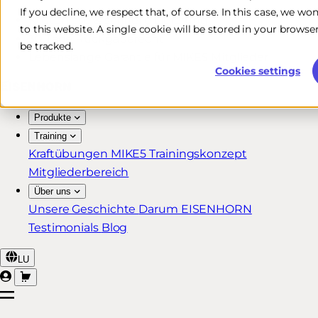
If you decline, we respect that, of course. In this case, we wo
Kostenlose & schnelle Lieferung*
to this website. A single cookie will be stored in your brow
30 Tage Rückgaberecht
be tracked.
Lebenslange Garantie für MIKE5 Mitglieder
Cookies settings
Produkte
Training
Kraftübungen
MIKE5 Trainingskonzept
Mitgliederbereich
Über uns
Unsere Geschichte
Darum EISENHORN
Testimonials
Blog
LU