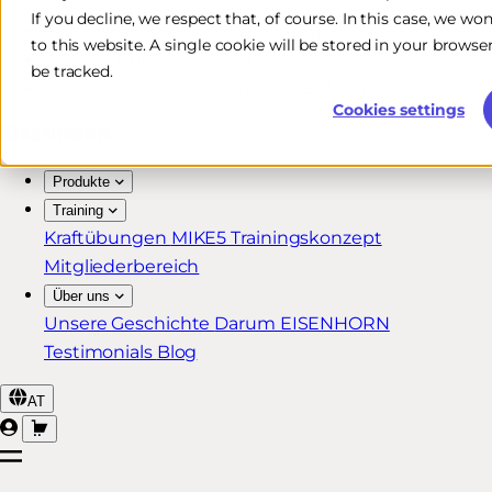
If you decline, we respect that, of course. In this case, we wo
Kostenlose & schnelle Lieferung*
to this website. A single cookie will be stored in your brow
30 Tage Rückgaberecht
be tracked.
Lebenslange Garantie für MIKE5 Mitglieder
Cookies settings
Produkte
Training
Kraftübungen
MIKE5 Trainingskonzept
Mitgliederbereich
Über uns
Unsere Geschichte
Darum EISENHORN
Testimonials
Blog
AT