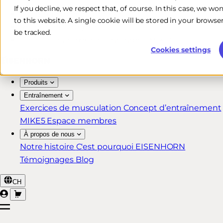
If you decline, we respect that, of course. In this case, we wo
Livraison rapide et gratuite*
to this website. A single cookie will be stored in your brow
Retour sous 30 jours
be tracked.
Garantie à vie pour les membres MIKE5
Cookies settings
Produits
Entraînement
Exercices de musculation
Concept d’entraînement
MIKE5
Espace membres
À propos de nous
Notre histoire
C'est pourquoi EISENHORN
Témoignages
Blog
CH