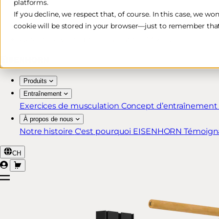
platforms.
Livraison rapide et gratuite*
If you decline, we respect that, of course. In this case, we wo
cookie will be stored in your browser—just to remember that
Retour sous 30 jours
Garantie à vie pour les membres MIKE5
Produits
Entraînement
Exercices de musculation
Concept d’entraînemen
À propos de nous
Notre histoire
C'est pourquoi EISENHORN
Témoign
CH