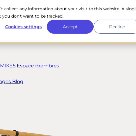
n’t collect any information about your visit to this website. A sing
 you don’t want to be tracked.
Cookies settings
Accept
Decline
t MIKE5
Espace membres
ages
Blog