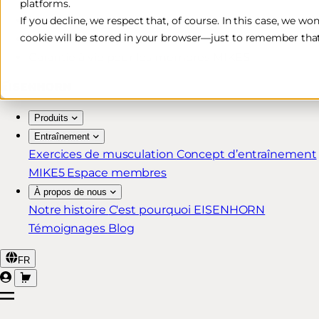
platforms.
Livraison rapide et gratuite*
If you decline, we respect that, of course. In this case, we wo
cookie will be stored in your browser—just to remember that
Retour sous 30 jours
Garantie à vie pour les membres MIKE5
Produits
Entraînement
Exercices de musculation
Concept d’entraînement
MIKE5
Espace membres
À propos de nous
Notre histoire
C'est pourquoi EISENHORN
Témoignages
Blog
FR