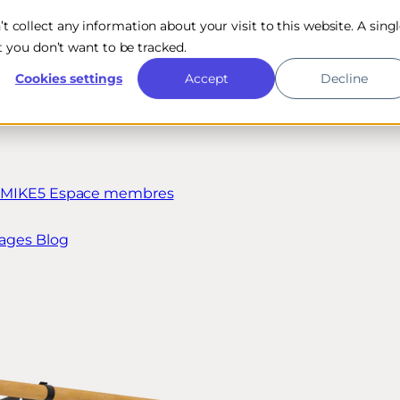
n’t collect any information about your visit to this website. A sing
 you don’t want to be tracked.
Cookies settings
Accept
Decline
t MIKE5
Espace membres
ages
Blog