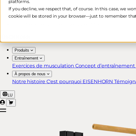
platforms.
Livraison rapide et gratuite*
If you decline, we respect that, of course. In this case, we wo
cookie will be stored in your browser—just to remember that
Retour sous 30 jours
Garantie à vie pour les membres MIKE5
Produits
Entraînement
Exercices de musculation
Concept d’entraînemen
À propos de nous
Notre histoire
C'est pourquoi EISENHORN
Témoign
LU