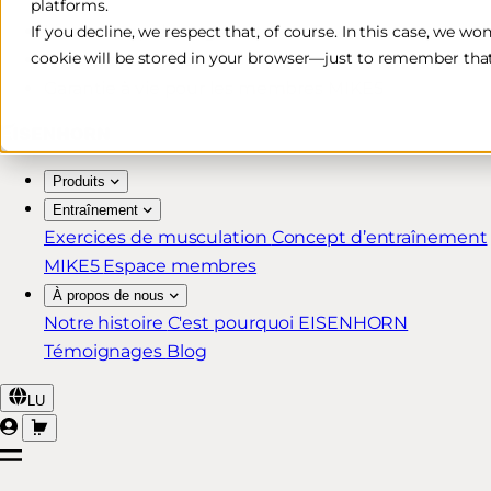
platforms.
Livraison rapide et gratuite*
If you decline, we respect that, of course. In this case, we wo
cookie will be stored in your browser—just to remember that
Retour sous 30 jours
Garantie à vie pour les membres MIKE5
Produits
Entraînement
Exercices de musculation
Concept d’entraînement
MIKE5
Espace membres
À propos de nous
Notre histoire
C'est pourquoi EISENHORN
Témoignages
Blog
LU