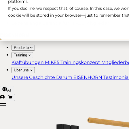
platforms.
Kostenlose & schnelle Lieferung*
If you decline, we respect that, of course. In this case, we wo
cookie will be stored in your browser—just to remember that
30 Tage Rückgaberecht
Lebenslange Garantie für MIKE5 Mitglieder
Produkte
Training
Kraftübungen
MIKE5 Trainingskonzept
Mitgliederb
Über uns
Unsere Geschichte
Darum EISENHORN
Testimonia
AT