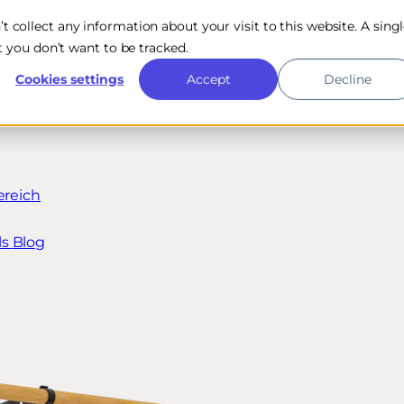
n’t collect any information about your visit to this website. A sing
 you don’t want to be tracked.
Cookies settings
Accept
Decline
ereich
ls
Blog