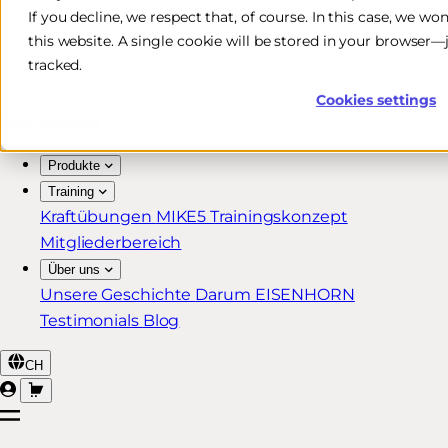
If you decline, we respect that, of course. In this case, we wo
Kostenlose & schnelle Lieferung*
this website. A single cookie will be stored in your browser
30 Tage Rückgaberecht
tracked.
Lebenslange Garantie für MIKE5 Mitglieder
Cookies settings
Produkte
Training
Kraftübungen
MIKE5 Trainingskonzept
Mitgliederbereich
Über uns
Unsere Geschichte
Darum EISENHORN
Testimonials
Blog
CH