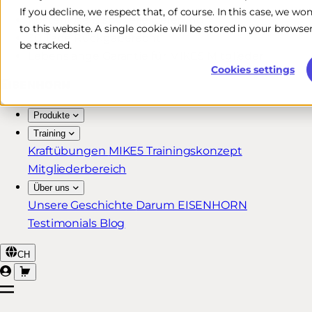
If you decline, we respect that, of course. In this case, we wo
Kostenlose & schnelle Lieferung*
to this website. A single cookie will be stored in your brow
30 Tage Rückgaberecht
be tracked.
Lebenslange Garantie für MIKE5 Mitglieder
Cookies settings
Produkte
Training
Kraftübungen
MIKE5 Trainingskonzept
Mitgliederbereich
Über uns
Unsere Geschichte
Darum EISENHORN
Testimonials
Blog
CH