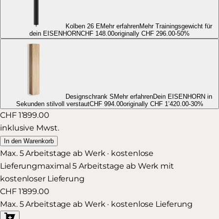
Kolben 26 E
Mehr erfahren
Mehr Trainingsgewicht für
dein EISENHORN
CHF 148.00
originally
CHF 296.00
-
50
%
Designschrank S
Mehr erfahren
Dein EISENHORN in
Sekunden stilvoll verstaut
CHF 994.00
originally
CHF 1’420.00
-
30
%
CHF 1’899.00
inklusive Mwst.
In den Warenkorb
Max. 5 Arbeitstage ab Werk · kostenlose
Lieferung
maximal 5 Arbeitstage ab Werk mit
kostenloser Lieferung
CHF 1’899.00
Max. 5 Arbeitstage ab Werk · kostenlose Lieferung