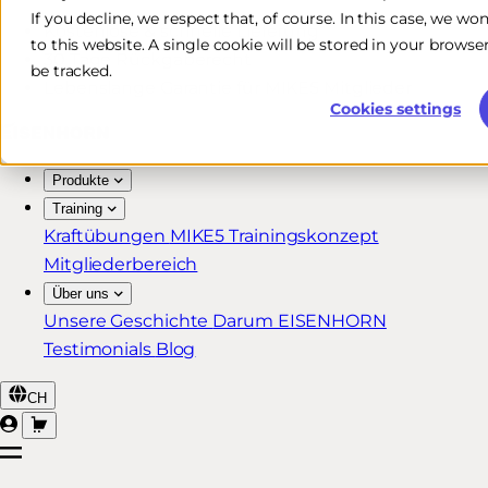
If you decline, we respect that, of course. In this case, we wo
Kostenlose & schnelle Lieferung*
to this website. A single cookie will be stored in your brow
30 Tage Rückgaberecht
be tracked.
Lebenslange Garantie für MIKE5 Mitglieder
Cookies settings
Produkte
Training
Kraftübungen
MIKE5 Trainingskonzept
Mitgliederbereich
Über uns
Unsere Geschichte
Darum EISENHORN
Testimonials
Blog
CH