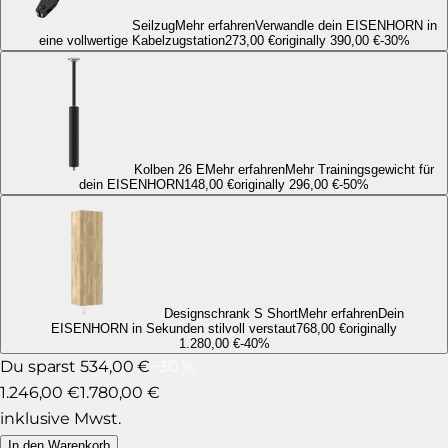
Seilzug
Mehr erfahren
Verwandle dein EISENHORN in
eine vollwertige Kabelzugstation
273,00 €
originally
390,00 €
-
30
%
Kolben 26 E
Mehr erfahren
Mehr Trainingsgewicht für
dein EISENHORN
148,00 €
originally
296,00 €
-
50
%
Designschrank S Short
Mehr erfahren
Dein
EISENHORN in Sekunden stilvoll verstaut
768,00 €
originally
1.280,00 €
-
40
%
Du sparst 534,00 €
−
30
%
1.246,00 €
1.780,00 €
inklusive Mwst.
In den Warenkorb