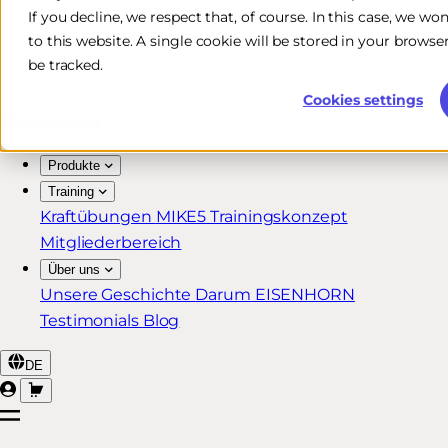
If you decline, we respect that, of course. In this case, we wo
Kostenlose & schnelle Lieferung*
to this website. A single cookie will be stored in your brow
30 Tage Rückgaberecht
be tracked.
Lebenslange Garantie für MIKE5 Mitglieder
Cookies settings
Produkte
Training
Kraftübungen
MIKE5 Trainingskonzept
Mitgliederbereich
Über uns
Unsere Geschichte
Darum EISENHORN
Testimonials
Blog
DE