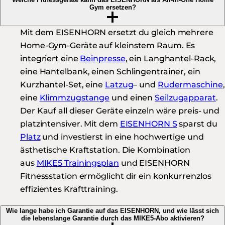
Gym ersetzen?
Mit dem EISENHORN ersetzt du gleich mehrere
Home-Gym-Geräte auf kleinstem Raum. Es
integriert eine
Beinpresse
, ein Langhantel-Rack,
eine Hantelbank, einen Schlingentrainer, ein
Kurzhantel-Set, eine
Latzug
– und
Rudermaschine
,
eine
Klimmzugstange
und einen
Seilzugapparat
.
Der Kauf all dieser Geräte einzeln wäre preis- und
platzintensiver. Mit dem
EISENHORN S
sparst du
Platz
und investierst in eine hochwertige und
ästhetische Kraftstation. Die Kombination
aus
MIKE5 Trainingsplan
und EISENHORN
Fitnessstation ermöglicht dir ein konkurrenzlos
effizientes Krafttraining.
Wie lange habe ich Garantie auf das EISENHORN, und wie lässt sich
die lebenslange Garantie durch das MIKE5-Abo aktivieren?