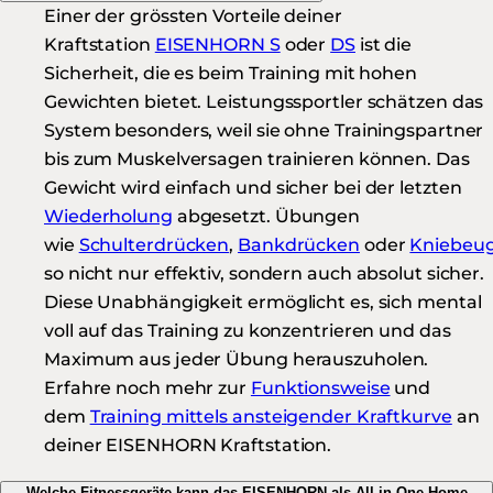
Einer der grössten Vorteile deiner
Kraftstation
EISENHORN S
oder
DS
ist die
Sicherheit, die es beim Training mit hohen
Gewichten bietet. Leistungssportler schätzen das
System besonders, weil sie ohne Trainingspartner
bis zum Muskelversagen trainieren können. Das
Gewicht wird einfach und sicher bei der letzten
Wiederholung
abgesetzt. Übungen
wie
Schulterdrücken
,
Bankdrücken
oder
Kniebeu
so nicht nur effektiv, sondern auch absolut sicher.
Diese Unabhängigkeit ermöglicht es, sich mental
voll auf das Training zu konzentrieren und das
Maximum aus jeder Übung herauszuholen.
Erfahre noch mehr zur
Funktionsweise
und
dem
Training mittels ansteigender Kraftkurve
an
deiner EISENHORN Kraftstation.
Welche Fitnessgeräte kann das EISENHORN als All-in-One Home