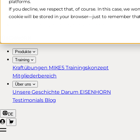
platforms.
Kostenlose & schnelle Lieferung*
If you decline, we respect that, of course. In this case, we wo
cookie will be stored in your browser—just to remember that
30 Tage Rückgaberecht
Lebenslange Garantie für MIKE5 Mitglieder
Produkte
Training
Kraftübungen
MIKE5 Trainingskonzept
Mitgliederbereich
Über uns
Unsere Geschichte
Darum EISENHORN
Testimonials
Blog
DE