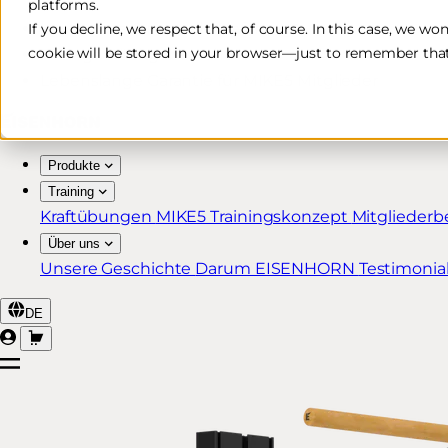
platforms.
Kostenlose & schnelle Lieferung*
If you decline, we respect that, of course. In this case, we wo
cookie will be stored in your browser—just to remember that
30 Tage Rückgaberecht
Lebenslange Garantie für MIKE5 Mitglieder
Produkte
Training
Kraftübungen
MIKE5 Trainingskonzept
Mitgliederb
Über uns
Unsere Geschichte
Darum EISENHORN
Testimonia
DE