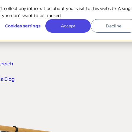
n’t collect any information about your visit to this website. A sing
 you don’t want to be tracked.
Cookies settings
Accept
Decline
ereich
ls
Blog