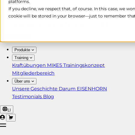
platforms.
Kostenlose & schnelle Lieferung*
If you decline, we respect that, of course. In this case, we wo
cookie will be stored in your browser—just to remember that
30 Tage Rückgaberecht
Lebenslange Garantie für MIKE5 Mitglieder
Produkte
Training
Kraftübungen
MIKE5 Trainingskonzept
Mitgliederbereich
Über uns
Unsere Geschichte
Darum EISENHORN
Testimonials
Blog
LI