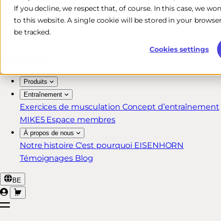
If you decline, we respect that, of course. In this case, we wo
Livraison rapide et gratuite*
to this website. A single cookie will be stored in your brow
Retour sous 30 jours
be tracked.
Garantie à vie pour les membres MIKE5
Cookies settings
Produits
Entraînement
Exercices de musculation
Concept d’entraînement
MIKE5
Espace membres
À propos de nous
Notre histoire
C'est pourquoi EISENHORN
Témoignages
Blog
BE