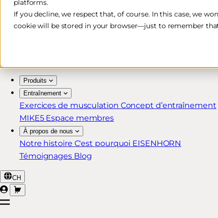
platforms.
Livraison rapide et gratuite*
If you decline, we respect that, of course. In this case, we wo
cookie will be stored in your browser—just to remember that
Retour sous 30 jours
Garantie à vie pour les membres MIKE5
Produits
Entraînement
Exercices de musculation
Concept d’entraînement
MIKE5
Espace membres
À propos de nous
Notre histoire
C'est pourquoi EISENHORN
Témoignages
Blog
CH