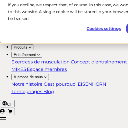
If you decline, we respect that, of course. In this case, we wo
Livraison rapide et gratuite*
to this website. A single cookie will be stored in your brow
Retour sous 30 jours
be tracked.
Garantie à vie pour les membres MIKE5
Cookies settings
Produits
Entraînement
Exercices de musculation
Concept d’entraînement
MIKE5
Espace membres
À propos de nous
Notre histoire
C'est pourquoi EISENHORN
Témoignages
Blog
CH