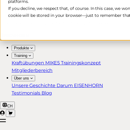
platforms.
Kostenlose & schnelle Lieferung*
If you decline, we respect that, of course. In this case, we wo
cookie will be stored in your browser—just to remember that
30 Tage Rückgaberecht
Lebenslange Garantie für MIKE5 Mitglieder
Produkte
Training
Kraftübungen
MIKE5 Trainingskonzept
Mitgliederbereich
Über uns
Unsere Geschichte
Darum EISENHORN
Testimonials
Blog
CH