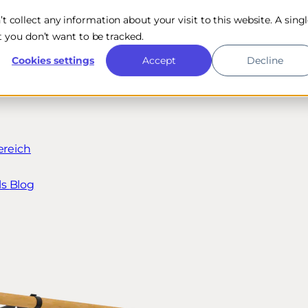
n’t collect any information about your visit to this website. A sing
 you don’t want to be tracked.
Cookies settings
Accept
Decline
ereich
ls
Blog