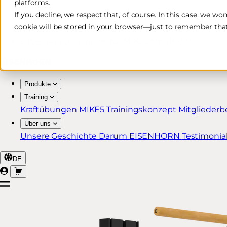
platforms.
Kostenlose & schnelle Lieferung*
If you decline, we respect that, of course. In this case, we wo
cookie will be stored in your browser—just to remember that
30 Tage Rückgaberecht
Lebenslange Garantie für MIKE5 Mitglieder
Produkte
Training
Kraftübungen
MIKE5 Trainingskonzept
Mitgliederb
Über uns
Unsere Geschichte
Darum EISENHORN
Testimonia
DE