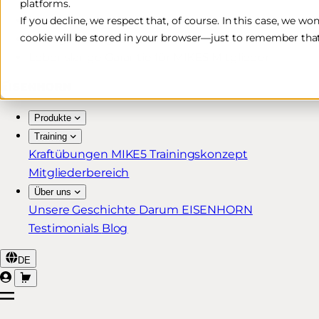
platforms.
Kostenlose & schnelle Lieferung*
If you decline, we respect that, of course. In this case, we wo
cookie will be stored in your browser—just to remember that
30 Tage Rückgaberecht
Lebenslange Garantie für MIKE5 Mitglieder
Produkte
Training
Kraftübungen
MIKE5 Trainingskonzept
Mitgliederbereich
Über uns
Unsere Geschichte
Darum EISENHORN
Testimonials
Blog
DE