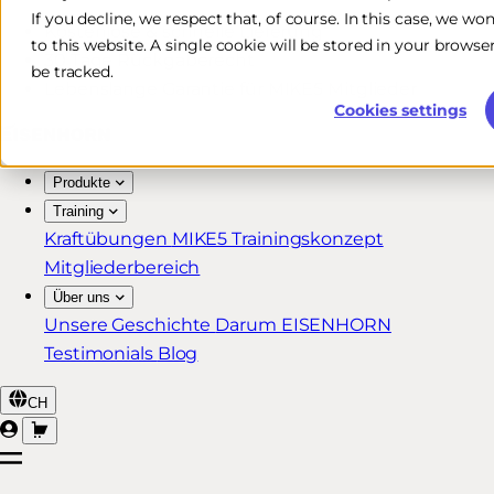
If you decline, we respect that, of course. In this case, we wo
Kostenlose & schnelle Lieferung*
to this website. A single cookie will be stored in your brow
30 Tage Rückgaberecht
be tracked.
Lebenslange Garantie für MIKE5 Mitglieder
Cookies settings
Produkte
Training
Kraftübungen
MIKE5 Trainingskonzept
Mitgliederbereich
Über uns
Unsere Geschichte
Darum EISENHORN
Testimonials
Blog
CH