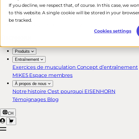
If you decline, we respect that, of course. In this case, we wo
Livraison rapide et gratuite*
to this website. A single cookie will be stored in your brow
Retour sous 30 jours
be tracked.
Garantie à vie pour les membres MIKE5
Cookies settings
Produits
Entraînement
Exercices de musculation
Concept d’entraînement
MIKE5
Espace membres
À propos de nous
Notre histoire
C'est pourquoi EISENHORN
Témoignages
Blog
CH