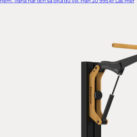
hem. Träna när och så ofta du vill.
Från 20 995 kr
Läs mer