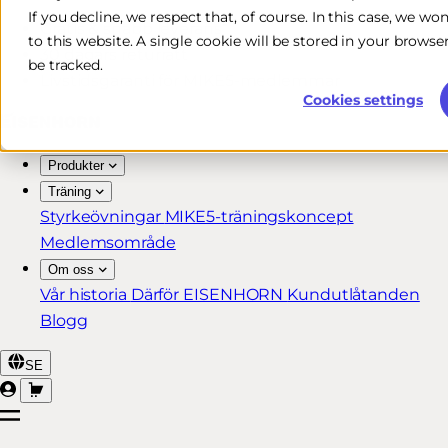
If you decline, we respect that, of course. In this case, we wo
Gratis & snabb leverans*
to this website. A single cookie will be stored in your brow
30 dagars returrätt
be tracked.
Livstidsgaranti för MIKE5-medlemmar
Cookies settings
Produkter
Träning
Styrkeövningar
MIKE5-träningskoncept
Medlemsområde
Om oss
Vår historia
Därför EISENHORN
Kundutlåtanden
Blogg
SE