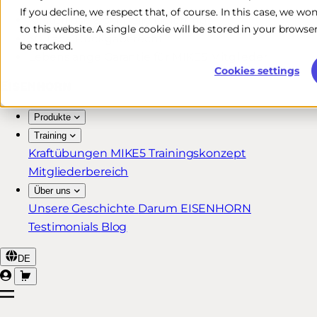
If you decline, we respect that, of course. In this case, we wo
Kostenlose & schnelle Lieferung*
to this website. A single cookie will be stored in your brow
30 Tage Rückgaberecht
be tracked.
Lebenslange Garantie für MIKE5 Mitglieder
Cookies settings
Produkte
Training
Kraftübungen
MIKE5 Trainingskonzept
Mitgliederbereich
Über uns
Unsere Geschichte
Darum EISENHORN
Testimonials
Blog
DE