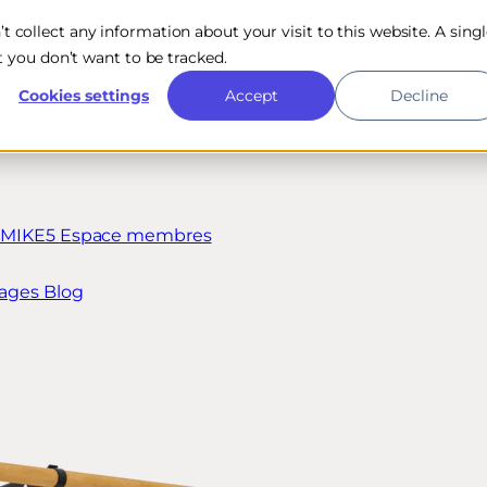
n’t collect any information about your visit to this website. A sing
 you don’t want to be tracked.
Cookies settings
Accept
Decline
t MIKE5
Espace membres
ages
Blog