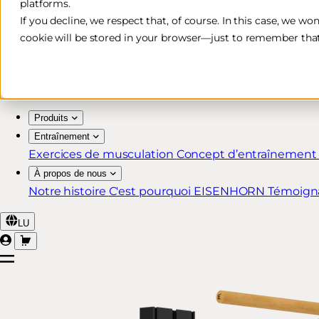
platforms.
Livraison rapide et gratuite*
If you decline, we respect that, of course. In this case, we wo
cookie will be stored in your browser—just to remember that
Retour sous 30 jours
Garantie à vie pour les membres MIKE5
Produits
Entraînement
Exercices de musculation
Concept d’entraînemen
À propos de nous
Notre histoire
C'est pourquoi EISENHORN
Témoign
LU