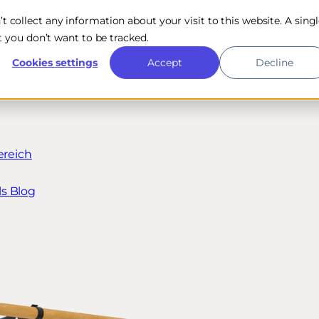
n’t collect any information about your visit to this website. A sing
 you don’t want to be tracked.
Cookies settings
Accept
Decline
ereich
ls
Blog