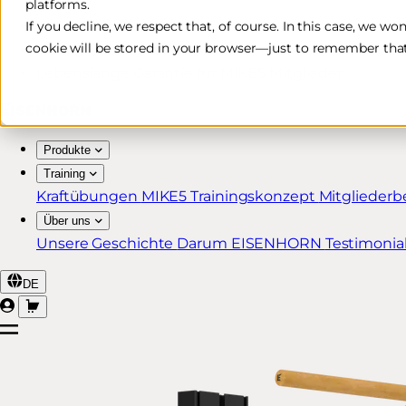
platforms.
Kostenlose & schnelle Lieferung*
If you decline, we respect that, of course. In this case, we wo
cookie will be stored in your browser—just to remember that
30 Tage Rückgaberecht
Lebenslange Garantie für MIKE5 Mitglieder
Produkte
Training
Kraftübungen
MIKE5 Trainingskonzept
Mitgliederb
Über uns
Unsere Geschichte
Darum EISENHORN
Testimonia
DE